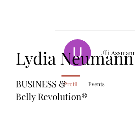
Lydia Neumann
Ulli Assman
BUSINESS &
Profil
Events
Belly Revolution®️