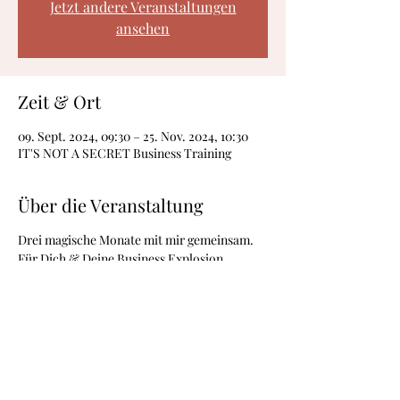
Jetzt andere Veranstaltungen
ansehen
Zeit & Ort
09. Sept. 2024, 09:30 – 25. Nov. 2024, 10:30
IT'S NOT A SECRET Business Training
Über die Veranstaltung
Drei magische Monate mit mir gemeinsam.
Für Dich & Deine Business Explosion.
Hier bist Du richtig, wenn Du lernen
möchtest, wie Menschen gerne Deine
Kunden werden.
Wie gestalte ich mein Angebot so
unwiderstehlich, dass Kunden es einfach
haben wollen?